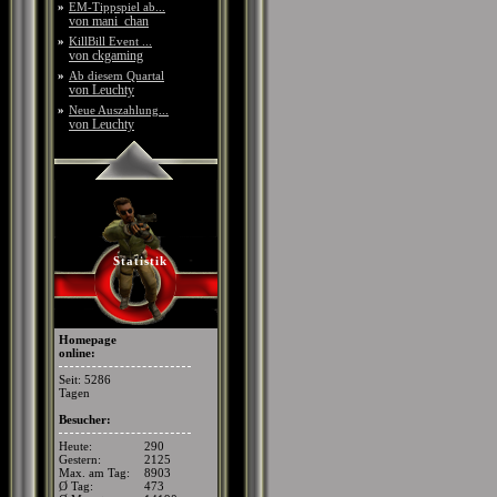
»
EM-Tippspiel ab...
von mani_chan
»
KillBill Event ...
von ckgaming
»
Ab diesem Quartal
von Leuchty
»
Neue Auszahlung...
von Leuchty
Statistik
Homepage
online:
Seit: 5286
Tagen
Besucher:
Heute:
290
Gestern:
2125
Max. am Tag:
8903
Ø Tag:
473