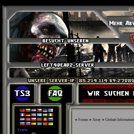
»
»
»
Forum
Array
Globale Informatione
Login