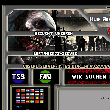
»
Foru
Login