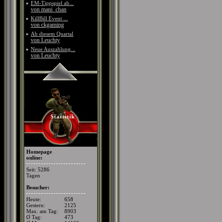
»
EM-Tippspiel ab...
von mani_chan
»
KillBill Event ...
von ckgaming
»
Ab diesem Quartal
von Leuchty
»
Neue Auszahlung...
von Leuchty
Statistik
Homepage
online:
Seit: 5286
Tagen
Besucher:
Heute:
658
Gestern:
2125
Max. am Tag:
8903
Ø Tag:
473