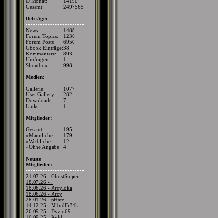
Ø Monat:
14190
Gesamt:
2497565
Beiträge:
News:
1488
Forum Topics:
1236
Forum Posts:
6950
Gbook Einträge:
38
Kommentare:
893
Umfragen:
1
Shoutbox:
998
Medien:
Gallerie:
1077
User Gallery:
282
Downloads:
7
Links:
1
Mitglieder:
Gesamt:
195
»Männliche:
179
»Weibliche:
12
»Ohne Angabe:
4
Neuste
Mitglieder:
21.07.26 - GhostSniper
18.07.26 - .
18.06.26 - Arcyloka
18.06.26 - Arcy
28.01.26 - pHate
14.12.25 - M1ndFr34k
26.09.25 - Dyzio69
16.09.25 - Kidd