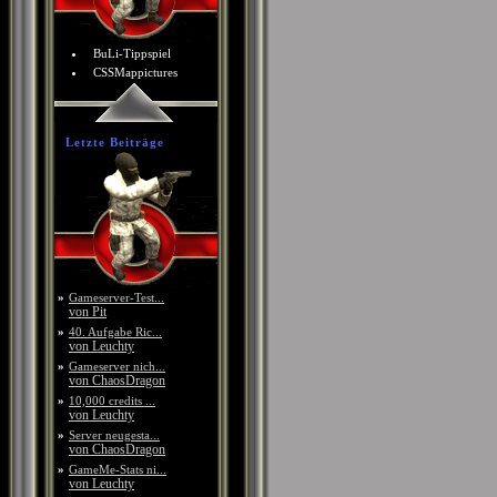
BuLi-Tippspiel
CSSMappictures
Letzte Beiträge
»
Gameserver-Test...
von Pit
»
40. Aufgabe Ric...
von Leuchty
»
Gameserver nich...
von ChaosDragon
»
10,000 credits ...
von Leuchty
»
Server neugesta...
von ChaosDragon
»
GameMe-Stats ni...
von Leuchty