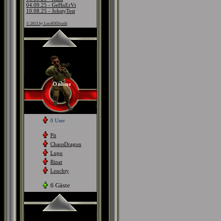
04.09.25 - GeHnErVt
10.08.25 - JohstyTest
© 2013 by LordOfDeath
Online
0 User
Pit
ChaosDragon
Lupo
Rinat
Leuchty
6 Gäste