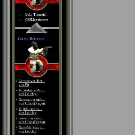
BuLi-Tippspiel
CSSMappictures
Letzte Beiträge
»
Gameserver-Test...
von Pit
»
40. Aufgabe Ric...
von Leuchty
»
Gameserver nich...
von ChaosDragon
»
10,000 credits ...
von Leuchty
»
Server neugesta...
von ChaosDragon
»
GameMe-Stats ni...
von Leuchty