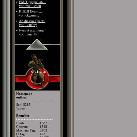
»
EM-Tippspiel ab...
von mani_chan
»
KillBill Event ...
von ckgaming
»
Ab diesem Quartal
von Leuchty
»
Neue Auszahlung...
von Leuchty
Statistik
Homepage
online:
Seit: 5285
Tagen
Besucher:
Heute:
1382
Gestern:
1543
Max. am Tag:
8903
Ø Tag:
473