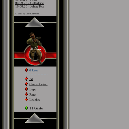
04.09.25 - GeHnErVt
10.08.25 - JohstyTest
© 2013 by LordOfDeath
Online
0 User
Pit
ChaosDragon
Lupo
Rinat
Leuchty
11 Gäste