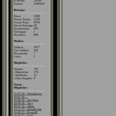
Ø Monat:
14190
Gesamt:
2496164
Beiträge:
News:
1488
Forum Topics:
1236
Forum Posts:
6950
Gbook Einträge:
38
Kommentare:
893
Umfragen:
1
Shoutbox:
998
Medien:
Gallerie:
1077
User Gallery:
282
Downloads:
7
Links:
1
Mitglieder:
Gesamt:
195
»Männliche:
179
»Weibliche:
12
»Ohne Angabe:
4
Neuste
Mitglieder:
21.07.26 - GhostSniper
18.07.26 - .
18.06.26 - Arcyloka
18.06.26 - Arcy
28.01.26 - pHate
14.12.25 - M1ndFr34k
26.09.25 - Dyzio69
16.09.25 - Kidd