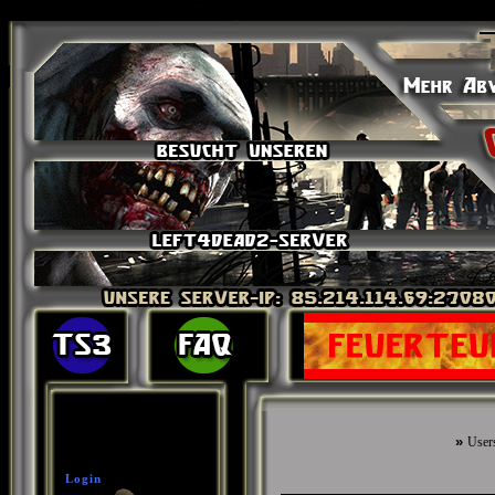
»
User
Login