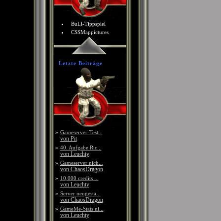
BuLi-Tippspiel
CSSMappictures
Letzte Beiträge
»
Gameserver-Test...
von Pit
»
40. Aufgabe Ric...
von Leuchty
»
Gameserver nich...
von ChaosDragon
»
10,000 credits ...
von Leuchty
»
Server neugesta...
von ChaosDragon
»
GameMe-Stats ni...
von Leuchty