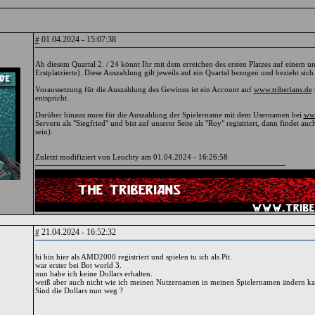
01.04.2024 - 15:07:38
#
Ab diesem Quartal 2. / 24 könnt Ihr mit dem erreichen des ersten Platzes auf einem 
Erstplatzierte). Diese Auszahlung gilt jeweils auf ein Quartal bezogen und bezieht sic
Voraussetzung für die Auszahlung des Gewinns ist ein Account auf
www.triberians.de
entspricht.
Darüber hinaus muss für die Auszahlung der Spielername mit dem Usernamen bei
www
Servern als "Siegfried" und bist auf unserer Seite als "Roy" registriert, dann findet a
sein).
Zuletzt modifiziert von Leuchty am 01.04.2024 - 16:26:58
21.04.2024 - 16:52:32
#
hi bin hier als AMD2000 registriert und spielen tu ich als Pit.
war erster bei Bot world 3.
nun habe ich keine Dollars erhalten.
weiß aber auch nicht wie ich meinen Nutzernamen in meinen Spielernamen ändern kann,
Sind die Dollars nun weg ?