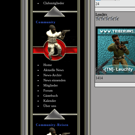
Clubmitglieder
24
Leuchty
Community
Home
Aktuelle News
News-Archiv
1414
News einsenden
Mitglieder
Forum
Gästebuch
Kalender
Über uns
Community-Reisen