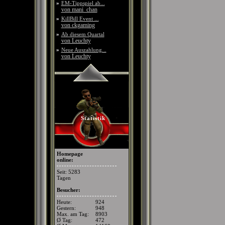
»
EM-Tippspiel ab...
von mani_chan
»
KillBill Event ...
von ckgaming
»
Ab diesem Quartal
von Leuchty
»
Neue Auszahlung...
von Leuchty
Statistik
Homepage
online:
Seit: 5283
Tagen
Besucher:
Heute:
924
Gestern:
948
Max. am Tag:
8903
Ø Tag:
472