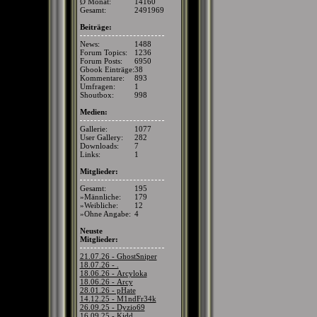
Ø Monat:
14160
Gesamt:
2491969
Beiträge:
News:
1488
Forum Topics:
1236
Forum Posts:
6950
Gbook Einträge:
38
Kommentare:
893
Umfragen:
1
Shoutbox:
998
Medien:
Gallerie:
1077
User Gallery:
282
Downloads:
7
Links:
1
Mitglieder:
Gesamt:
195
»Männliche:
179
»Weibliche:
12
»Ohne Angabe:
4
Neuste
Mitglieder:
21.07.26 - GhostSniper
18.07.26 - .
18.06.26 - Arcyloka
18.06.26 - Arcy
28.01.26 - pHate
14.12.25 - M1ndFr34k
26.09.25 - Dyzio69
16.09.25 - Kidd