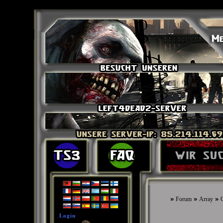
»
»
»
Forum
Array
G
Login