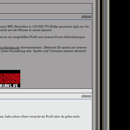
zitieren
unserer RPG-Botwelten je 150.000 TN-Dollar gewinnen (gilt nur für
h nicht auf die Monate in einem Quartal.
sowie ein ausgefülltes Profil was unseren Event-Anforderungen
.triberians.de
übereinstimmen. (Bedeutet Du spielst auf unseren
uch keine Auszahlung statt. Spieler und Username müssen identisch
zitieren
 habs schon öfters versucht im Profil aber da gehts nicht.