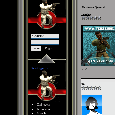
Ab diesem Quartal
Leuchty
Regist
Gaming-Club
1414
Pit
Clubregeln
Information
Vorteile