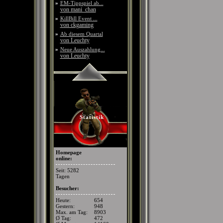
»
EM-Tippspiel ab...
von mani_chan
»
KillBill Event ...
von ckgaming
»
Ab diesem Quartal
von Leuchty
»
Neue Auszahlung...
von Leuchty
Statistik
Homepage
online:
Seit: 5282
Tagen
Besucher:
Heute:
654
Gestern:
948
Max. am Tag:
8903
Ø Tag:
472