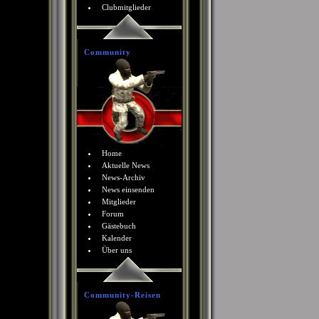
Clubmitglieder
Community
Home
Aktuelle News
News-Archiv
News einsenden
Mitglieder
Forum
Gästebuch
Kalender
Über uns
Community-Reisen