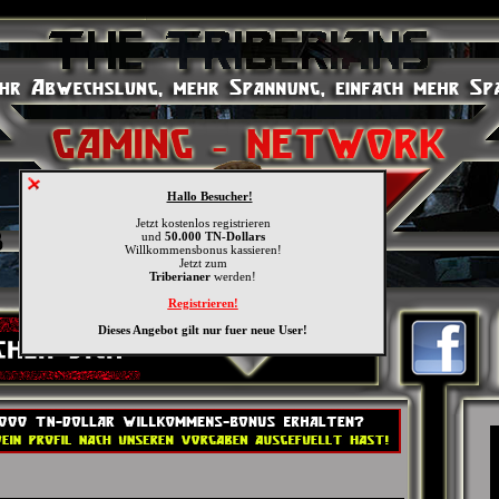
Hallo Besucher!
Jetzt kostenlos registrieren
und
50.000 TN-Dollars
Willkommensbonus kassieren!
Jetzt zum
Triberianer
werden!
Registrieren!
Dieses Angebot gilt nur fuer neue User!
»
» Gaming-Club
Teams