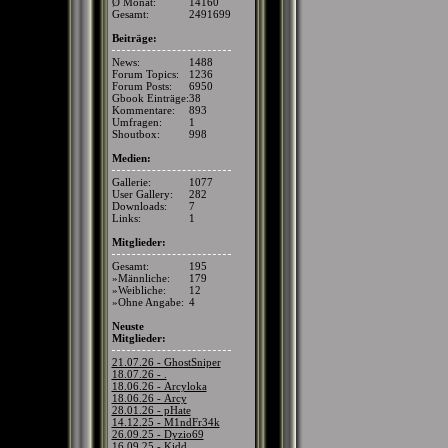
Ø Monat:
14160
Gesamt:
2491699
Beiträge:
News:
1488
Forum Topics:
1236
Forum Posts:
6950
Gbook Einträge:
38
Kommentare:
893
Umfragen:
1
Shoutbox:
998
Medien:
Gallerie:
1077
User Gallery:
282
Downloads:
7
Links:
1
Mitglieder:
Gesamt:
195
»Männliche:
179
»Weibliche:
12
»Ohne Angabe:
4
Neuste
Mitglieder:
21.07.26 - GhostSniper
18.07.26 - .
18.06.26 - Arcyloka
18.06.26 - Arcy
28.01.26 - pHate
14.12.25 - M1ndFr34k
26.09.25 - Dyzio69
16.09.25 - Kidd