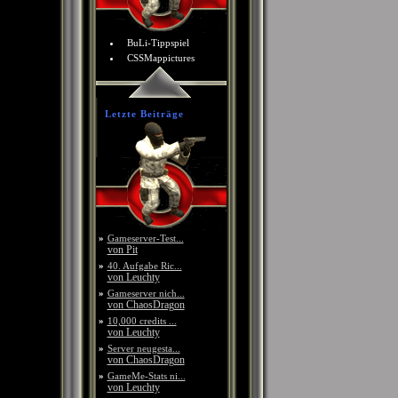
BuLi-Tippspiel
CSSMappictures
Letzte Beiträge
»
Gameserver-Test...
von Pit
»
40. Aufgabe Ric...
von Leuchty
»
Gameserver nich...
von ChaosDragon
»
10,000 credits ...
von Leuchty
»
Server neugesta...
von ChaosDragon
»
GameMe-Stats ni...
von Leuchty