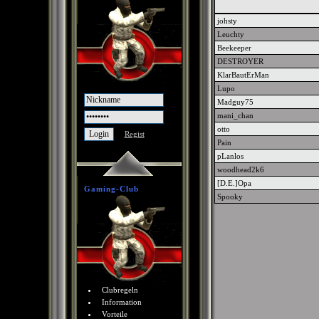
johsty
Leuchty
Beekeeper
DESTROYER
KlarBautErMan
Lupo
Madguy75
mani_chan
otto
Regist
Pain
pLanlos
woodhead2k6
[D.E.]Opa
Gaming-Club
Spooky
Clubregeln
Information
Vorteile