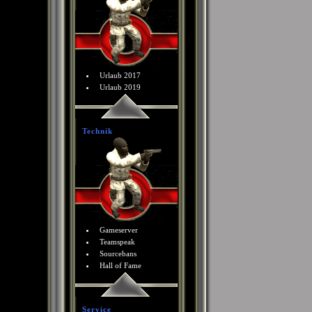
Urlaub 2017
Urlaub 2019
Technik
Gameserver
Teamspeak
Sourcebans
Hall of Fame
Service